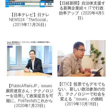
【日経新聞】自治体支援す
る新興企業続々 ITで行政
効率アップ（2020年4月5
【日本テレビ】日テレ
日）
NEWS24「TheSocial」
（2019年11月26日）
【ETIC】投票でもデモでも
【PublicAffairsJP」issues
ない、新しい政治参加の仕
廣田達宣さん：テクノロジ
方。テクノロジーで社会を
ーを活用して政策提言を可
変える「issues」の挑戦
能に。PoliTechのこれから
（2019年10月18日）
（2020年1月23日）