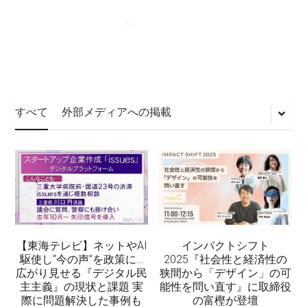
すべて
外部メディアへの掲載
【東海テレビ】ネットやAI
インパクトシフト
駆使し“今の声”を政策に…
2025『社会性と経済性の
広がり見せる『デジタル民
狭間から「デザイン」の可
主主義』の現状と課題 実
能性を問い直す』に取締役
際に問題解決した事例も
の富樫が登壇