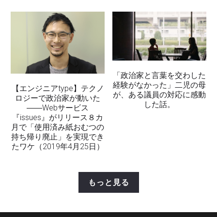
「政治家と言葉を交わした
経験がなかった」二児の母
【エンジニアtype】テクノ
が、ある議員の対応に感動
ロジーで政治家が動いた
した話。
――Webサービス
『issues』がリリース８カ
月で「使用済み紙おむつの
持ち帰り廃止」を実現でき
たワケ（2019年4月25日）
もっと見る