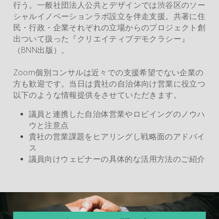
行う。一般社団法人公共とデザインでは渋谷区のソー
シャルイノベーションラボ設立を伴走支援。共著に住
民・行政・企業それぞれの立場からのプロジェクト創
出ついて扱った『クリエイティブデモクラシー』
（BNN出版）。
Zoom個別コンサルは近々での支援希望でない企業の
方も歓迎です。当日は貴社の自治体向け営業に役立つ
以下のような情報提供をさせていただきます。
議員と連携した自治体営業やロビイングのノウハ
ウと注意点
貴社の営業課題をヒアリングし戦略面のアドバイ
ス
議員向けウェビナーの具体的な活用方法のご紹介